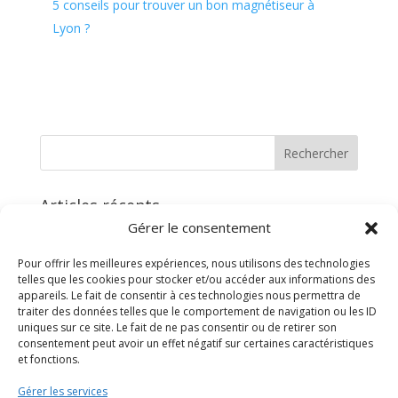
5 conseils pour trouver un bon magnétiseur à
Lyon ?
Articles récents
Gérer le consentement
Pourquoi faire appel aux services d’un magnétiseur à
Lyon ?
Pour offrir les meilleures expériences, nous utilisons des technologies
Qu’est-ce que la guérison énergétique ?
telles que les cookies pour stocker et/ou accéder aux informations des
appareils. Le fait de consentir à ces technologies nous permettra de
Quels sont les exercices à réaliser pour se sentir bien
traiter des données telles que le comportement de navigation ou les ID
en début d’année ?
uniques sur ce site. Le fait de ne pas consentir ou de retirer son
consentement peut avoir un effet négatif sur certaines caractéristiques
5 raisons pour méditer tous les jours ?
et fonctions.
5 conseils pour trouver un bon magnétiseur à Lyon ?
Gérer les services