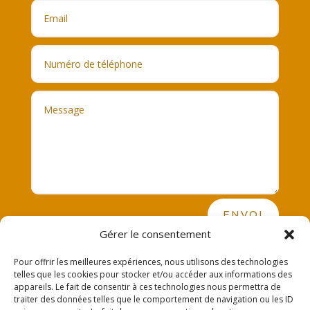
ENVOI
Gérer le consentement

06 79 24 91 58
Pour offrir les meilleures expériences, nous utilisons des technologies
telles que les cookies pour stocker et/ou accéder aux informations des

acteurdetavie.energie@gmail.com
appareils. Le fait de consentir à ces technologies nous permettra de
traiter des données telles que le comportement de navigation ou les ID